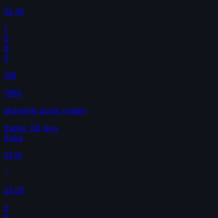
22.45
1
0
8
3
SM
1085
shanghai pools malam
Kamis, 06 Agu
Buka
23.15
23.00
0
6