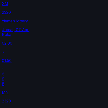
XM
2320
xiamen lottery
Jumat, 07 Agu
Buka
02.00
01.50
1
6
9
6
MN
2320