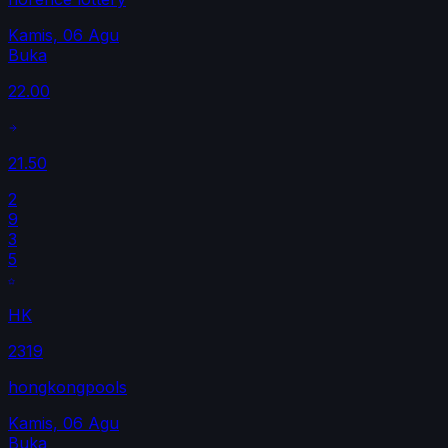
Kamis, 06 Agu
Buka
22.00
21.50
2
9
3
5
HK
2319
hongkongpools
Kamis, 06 Agu
Buka