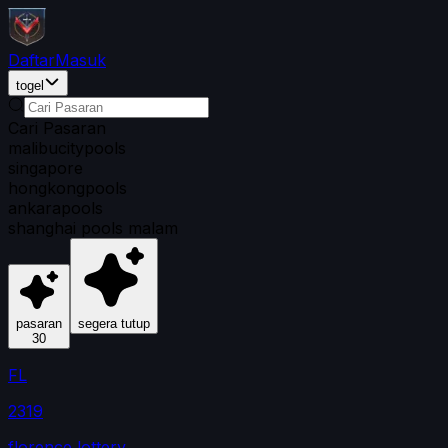
Daftar
Masuk
togel
Cari Pasaran
malibucitypools
singapore
hongkongpools
ankarapools
shanghai pools malam
pasaran
segera tutup
30
FL
2319
florence lottery