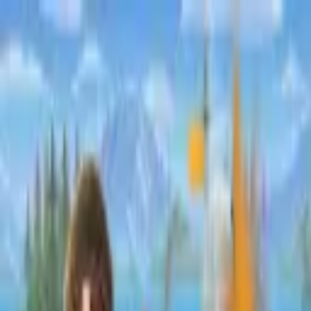
Daftar
Masuk
casino
Cari Permainan
super sic bo
all stars - world cup 2026
lightning baccarat
mines+
clash of clans super rich
crash game
for you
slot
live casino
4
arcade
fishing
2603
635
104
21
Provider :
All
Clash of Clans Crash Mania SUPER RICH
SUPER RICH
Spaceman
Pragmatic Play
High Flyer
Pragmatic Play