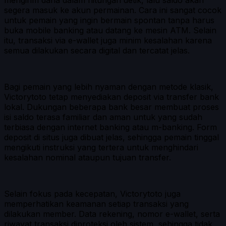
segera masuk ke akun permainan. Cara ini sangat cocok
untuk pemain yang ingin bermain spontan tanpa harus
buka mobile banking atau datang ke mesin ATM. Selain
itu, transaksi via e-wallet juga minim kesalahan karena
semua dilakukan secara digital dan tercatat jelas.
Bagi pemain yang lebih nyaman dengan metode klasik,
Victorytoto tetap menyediakan deposit via transfer bank
lokal. Dukungan beberapa bank besar membuat proses
isi saldo terasa familiar dan aman untuk yang sudah
terbiasa dengan internet banking atau m-banking. Form
deposit di situs juga dibuat jelas, sehingga pemain tinggal
mengikuti instruksi yang tertera untuk menghindari
kesalahan nominal ataupun tujuan transfer.
Selain fokus pada kecepatan, Victorytoto juga
memperhatikan keamanan setiap transaksi yang
dilakukan member. Data rekening, nomor e-wallet, serta
riwayat transaksi diproteksi oleh sistem, sehingga tidak