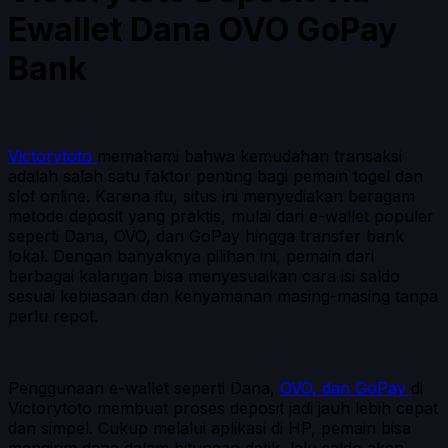
Ewallet Dana OVO GoPay
Bank
Victorytoto
memahami bahwa kemudahan transaksi
adalah salah satu faktor penting bagi pemain togel dan
slot online. Karena itu, situs ini menyediakan beragam
metode deposit yang praktis, mulai dari e-wallet populer
seperti Dana, OVO, dan GoPay hingga transfer bank
lokal. Dengan banyaknya pilihan ini, pemain dari
berbagai kalangan bisa menyesuaikan cara isi saldo
sesuai kebiasaan dan kenyamanan masing-masing tanpa
perlu repot.
Penggunaan e-wallet seperti Dana,
OVO, dan GoPay
di
Victorytoto membuat proses deposit jadi jauh lebih cepat
dan simpel. Cukup melalui aplikasi di HP, pemain bisa
mengirim dana dalam hitungan detik, lalu saldo akan