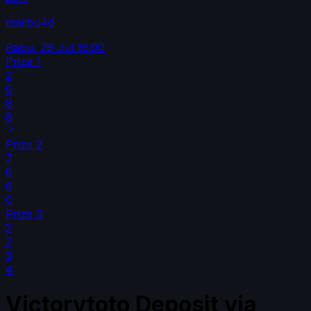
malibu4d
Rabu, 29 Jul
16.00
Prize
1
2
0
9
8
Prize
2
7
6
6
0
Prize
3
2
7
3
4
Victorytoto Deposit via