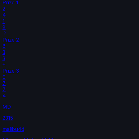
Prize
1
2
4
1
8
Prize
2
8
3
3
6
Prize
3
9
7
7
4
MD
2315
malibu4d