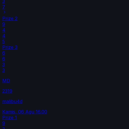
3
7
Prize
2
9
4
4
5
Prize
3
6
6
3
3
MD
2319
malibu4d
Kamis, 06 Agu
16.00
Prize
1
9
3