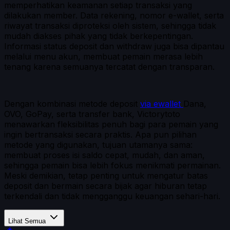
memperhatikan keamanan setiap transaksi yang
dilakukan member. Data rekening, nomor e-wallet, serta
riwayat transaksi diproteksi oleh sistem, sehingga tidak
mudah diakses pihak yang tidak berkepentingan.
Informasi status deposit dan withdraw juga bisa dipantau
melalui menu akun, membuat pemain merasa lebih
tenang karena semuanya tercatat dengan transparan.
Dengan kombinasi metode deposit
via ewallet
Dana,
OVO, GoPay, serta transfer bank, Victorytoto
menawarkan fleksibilitas penuh bagi para pemain yang
ingin bertransaksi secara praktis. Apa pun pilihan
metode yang digunakan, tujuan utamanya sama:
membuat proses isi saldo cepat, mudah, dan aman,
sehingga pemain bisa lebih fokus menikmati permainan.
Meski demikian, tetap penting untuk mengatur batas
deposit dan bermain secara bijak agar hiburan tetap
terkendali dan tidak mengganggu keuangan sehari-hari.
Lihat Semua