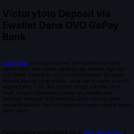
Victorytoto Deposit via
Ewallet Dana OVO GoPay
Bank
Victorytoto
memahami bahwa kemudahan transaksi
adalah salah satu faktor penting bagi pemain togel dan
slot online. Karena itu, situs ini menyediakan beragam
metode deposit yang praktis, mulai dari e-wallet populer
seperti Dana, OVO, dan GoPay hingga transfer bank
lokal. Dengan banyaknya pilihan ini, pemain dari
berbagai kalangan bisa menyesuaikan cara isi saldo
sesuai kebiasaan dan kenyamanan masing-masing tanpa
perlu repot.
Penggunaan e-wallet seperti Dana,
OVO, dan GoPay
di