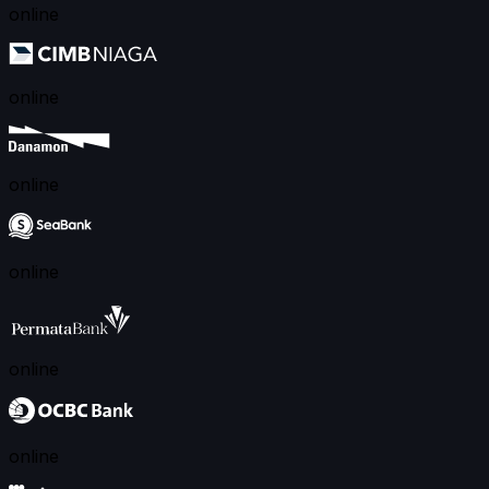
online
online
online
online
online
online