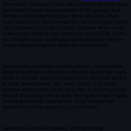
Victorytoto membuat proses deposit jadi jauh lebih cepat
dan simpel. Cukup melalui aplikasi di HP, pemain bisa
mengirim dana dalam hitungan detik, lalu saldo akan
segera masuk ke akun permainan. Cara ini sangat cocok
untuk pemain yang ingin bermain spontan tanpa harus
buka mobile banking atau datang ke mesin ATM. Selain
itu, transaksi via e-wallet juga minim kesalahan karena
semua dilakukan secara digital dan tercatat jelas.
Bagi pemain yang lebih nyaman dengan metode klasik,
Victorytoto tetap menyediakan deposit via transfer bank
lokal. Dukungan beberapa bank besar membuat proses
isi saldo terasa familiar dan aman untuk yang sudah
terbiasa dengan internet banking atau m-banking. Form
deposit di situs juga dibuat jelas, sehingga pemain tinggal
mengikuti instruksi yang tertera untuk menghindari
kesalahan nominal ataupun tujuan transfer.
Selain fokus pada kecepatan, Victorytoto juga