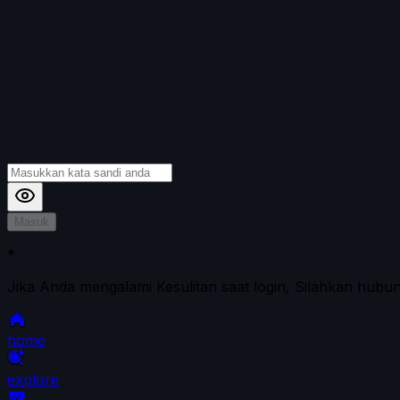
Masuk
*
Jika Anda mengalami Kesulitan saat login, Silahkan hubu
home
explore