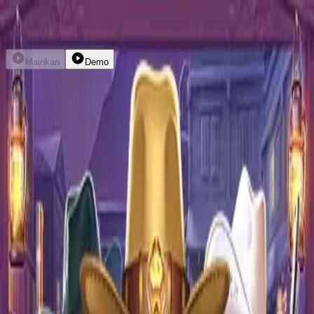
Daftar
Masuk
Mainkan
Demo
Wild West Gold
pragmatic
kembali
Victorytoto Deposit via
Ewallet Dana OVO GoPay
Bank
Victorytoto
memahami bahwa kemudahan transaksi
adalah salah satu faktor penting bagi pemain togel dan
slot online. Karena itu, situs ini menyediakan beragam
metode deposit yang praktis, mulai dari e-wallet populer
seperti Dana, OVO, dan GoPay hingga transfer bank
lokal. Dengan banyaknya pilihan ini, pemain dari