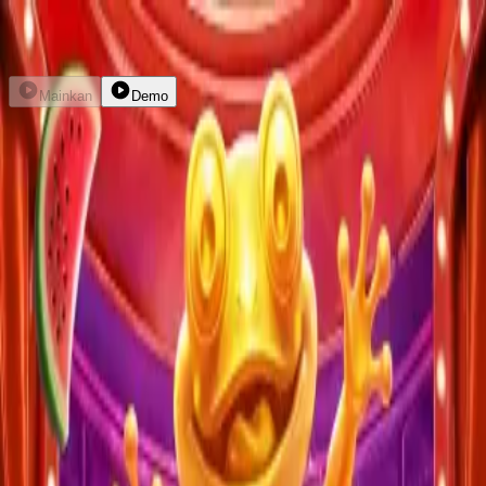
Daftar
Masuk
Mainkan
Demo
Wealthy Frog
fatpanda
kembali
Victorytoto Deposit via
Ewallet Dana OVO GoPay
Bank
Victorytoto
memahami bahwa kemudahan transaksi
adalah salah satu faktor penting bagi pemain togel dan
slot online. Karena itu, situs ini menyediakan beragam
metode deposit yang praktis, mulai dari e-wallet populer
seperti Dana, OVO, dan GoPay hingga transfer bank
lokal. Dengan banyaknya pilihan ini, pemain dari