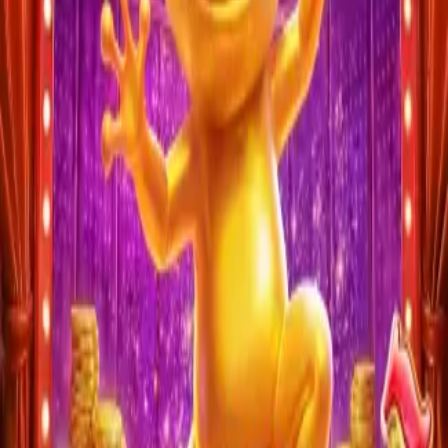
berbagai kalangan bisa menyesuaikan cara isi saldo
sesuai kebiasaan dan kenyamanan masing-masing tanpa
perlu repot.
Penggunaan e-wallet seperti Dana,
OVO, dan GoPay
di
Victorytoto membuat proses deposit jadi jauh lebih cepat
dan simpel. Cukup melalui aplikasi di HP, pemain bisa
mengirim dana dalam hitungan detik, lalu saldo akan
segera masuk ke akun permainan. Cara ini sangat cocok
untuk pemain yang ingin bermain spontan tanpa harus
buka mobile banking atau datang ke mesin ATM. Selain
itu, transaksi via e-wallet juga minim kesalahan karena
semua dilakukan secara digital dan tercatat jelas.
Bagi pemain yang lebih nyaman dengan metode klasik,
Victorytoto tetap menyediakan deposit via transfer bank
lokal. Dukungan beberapa bank besar membuat proses
isi saldo terasa familiar dan aman untuk yang sudah
terbiasa dengan internet banking atau m-banking. Form