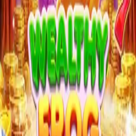
deposit di situs juga dibuat jelas, sehingga pemain tinggal
mengikuti instruksi yang tertera untuk menghindari
kesalahan nominal ataupun tujuan transfer.
Selain fokus pada kecepatan, Victorytoto juga
memperhatikan keamanan setiap transaksi yang
dilakukan member. Data rekening, nomor e-wallet, serta
riwayat transaksi diproteksi oleh sistem, sehingga tidak
mudah diakses pihak yang tidak berkepentingan.
Informasi status deposit dan withdraw juga bisa dipantau
melalui menu akun, membuat pemain merasa lebih
tenang karena semuanya tercatat dengan transparan.
Dengan kombinasi metode deposit
via ewallet
Dana,
OVO, GoPay, serta transfer bank, Victorytoto
menawarkan fleksibilitas penuh bagi para pemain yang
ingin bertransaksi secara praktis. Apa pun pilihan
metode yang digunakan, tujuan utamanya sama:
membuat proses isi saldo cepat, mudah, dan aman,