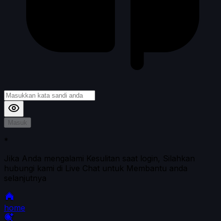
Masuk
*
Jika Anda mengalami Kesulitan saat login, Silahkan
hubungi kami di Live Chat untuk Membantu anda
selanjutnya
home