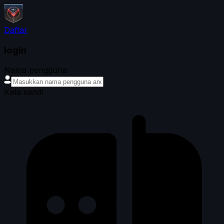
Daftar
login
Nama pengguna
Kata sandi