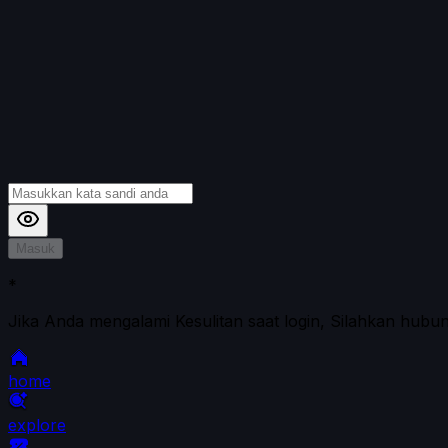
Masuk
*
Jika Anda mengalami Kesulitan saat login, Silahkan hubu
home
explore