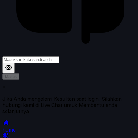
Masuk
*
Jika Anda mengalami Kesulitan saat login, Silahkan
hubungi kami di Live Chat untuk Membantu anda
selanjutnya
home