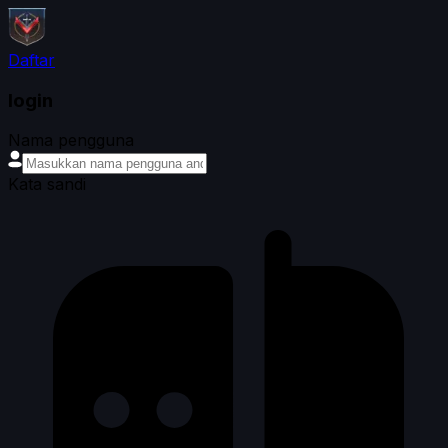
Daftar
login
Nama pengguna
Kata sandi