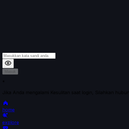
Masuk
*
Jika Anda mengalami Kesulitan saat login, Silahkan hubu
home
explore