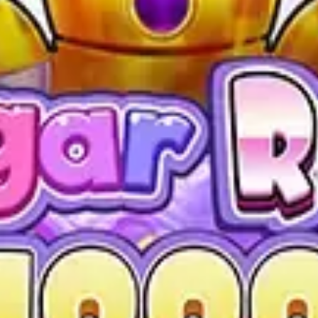
torytoto tetap menyediakan deposit via transfer bank lok
dengan internet banking atau m-banking. Form deposit di sit
al ataupun tujuan transfer.
ikan keamanan setiap transaksi yang dilakukan member. Dat
ak yang tidak berkepentingan. Informasi status deposit da
engan transparan.
GoPay, serta transfer bank, Victorytoto menawarkan fleksi
tujuan utamanya sama: membuat proses isi saldo cepat, mu
k mengatur batas deposit dan bermain secara bijak agar h