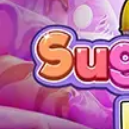
Bagi pemain yang lebih nyaman dengan metode klasik, Vic
saldo terasa familiar dan aman untuk yang sudah terbiasa 
instruksi yang tertera untuk menghindari kesalahan nomin
Selain fokus pada kecepatan, Victorytoto juga memperhat
diproteksi oleh sistem, sehingga tidak mudah diakses pih
pemain merasa lebih tenang karena semuanya tercatat d
Dengan kombinasi metode deposit
via ewallet
Dana, OVO, 
secara praktis. Apa pun pilihan metode yang digunakan, 
menikmati permainan. Meski demikian, tetap penting untu
sehari-hari.
Lihat Semua
home