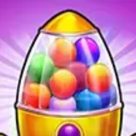
allet Dana OVO GoPay Bank
lah satu faktor penting bagi pemain togel dan slot onlin
 Dana, OVO, dan GoPay hingga transfer bank lokal. Dengan b
manan masing-masing tanpa perlu repot.
ictorytoto membuat proses deposit jadi jauh lebih cepat dan 
gera masuk ke akun permainan. Cara ini sangat cocok untu
aksi via e-wallet juga minim kesalahan karena semua dilakuk