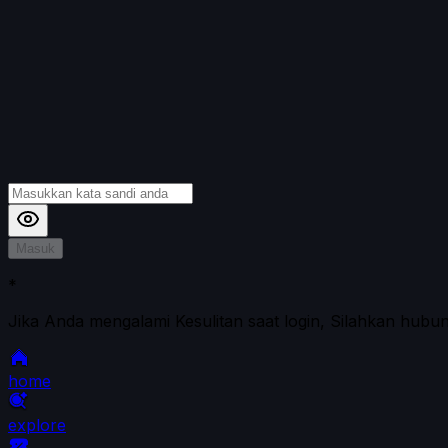
Masuk
*
Jika Anda mengalami Kesulitan saat login, Silahkan hubu
home
explore