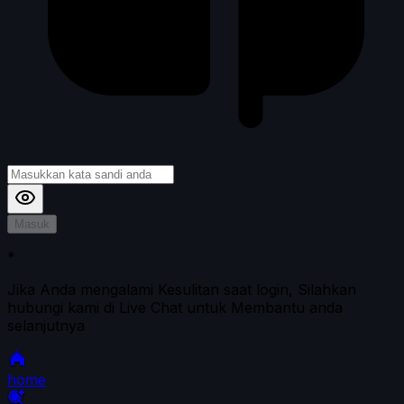
Masuk
*
Jika Anda mengalami Kesulitan saat login, Silahkan
hubungi kami di Live Chat untuk Membantu anda
selanjutnya
home