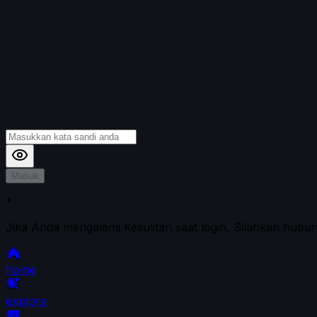
Masuk
*
Jika Anda mengalami Kesulitan saat login, Silahkan hubu
home
explore