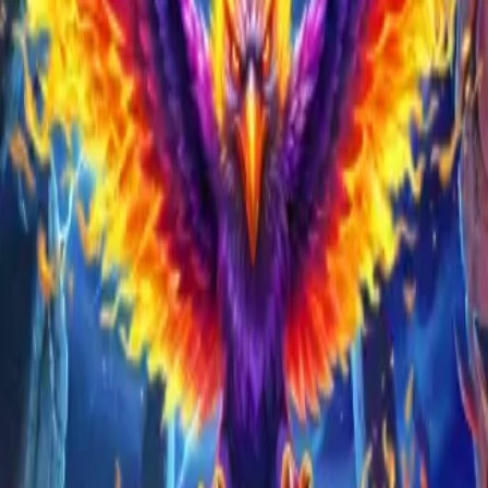
berbagai kalangan bisa menyesuaikan cara isi saldo
sesuai kebiasaan dan kenyamanan masing-masing tanpa
perlu repot.
Penggunaan e-wallet seperti Dana,
OVO, dan GoPay
di
Victorytoto membuat proses deposit jadi jauh lebih cepat
dan simpel. Cukup melalui aplikasi di HP, pemain bisa
mengirim dana dalam hitungan detik, lalu saldo akan
segera masuk ke akun permainan. Cara ini sangat cocok
untuk pemain yang ingin bermain spontan tanpa harus
buka mobile banking atau datang ke mesin ATM. Selain
itu, transaksi via e-wallet juga minim kesalahan karena
semua dilakukan secara digital dan tercatat jelas.
Bagi pemain yang lebih nyaman dengan metode klasik,
Victorytoto tetap menyediakan deposit via transfer bank
lokal. Dukungan beberapa bank besar membuat proses
isi saldo terasa familiar dan aman untuk yang sudah
terbiasa dengan internet banking atau m-banking. Form