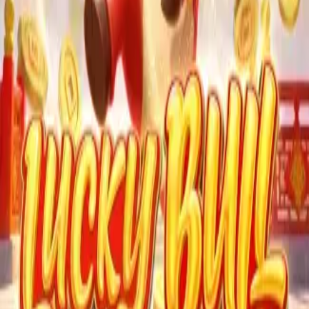
deposit di situs juga dibuat jelas, sehingga pemain tinggal
mengikuti instruksi yang tertera untuk menghindari
kesalahan nominal ataupun tujuan transfer.
Selain fokus pada kecepatan, Victorytoto juga
memperhatikan keamanan setiap transaksi yang
dilakukan member. Data rekening, nomor e-wallet, serta
riwayat transaksi diproteksi oleh sistem, sehingga tidak
mudah diakses pihak yang tidak berkepentingan.
Informasi status deposit dan withdraw juga bisa dipantau
melalui menu akun, membuat pemain merasa lebih
tenang karena semuanya tercatat dengan transparan.
Dengan kombinasi metode deposit
via ewallet
Dana,
OVO, GoPay, serta transfer bank, Victorytoto
menawarkan fleksibilitas penuh bagi para pemain yang
ingin bertransaksi secara praktis. Apa pun pilihan
metode yang digunakan, tujuan utamanya sama:
membuat proses isi saldo cepat, mudah, dan aman,