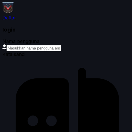
Daftar
login
Nama pengguna
Kata sandi