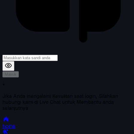
Masuk
*
Jika Anda mengalami Kesulitan saat login, Silahkan
hubungi kami di Live Chat untuk Membantu anda
selanjutnya
home