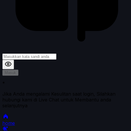
Masuk
*
Jika Anda mengalami Kesulitan saat login, Silahkan
hubungi kami di Live Chat untuk Membantu anda
selanjutnya
home