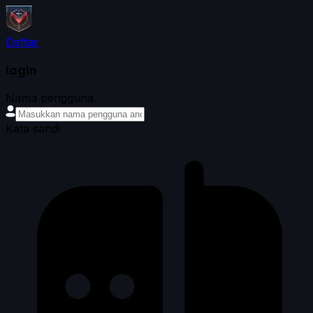
Daftar
login
Nama pengguna
Kata sandi