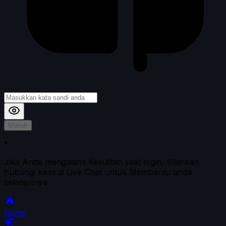
Masuk
*
Jika Anda mengalami Kesulitan saat login, Silahkan
hubungi kami di Live Chat untuk Membantu anda
selanjutnya
home