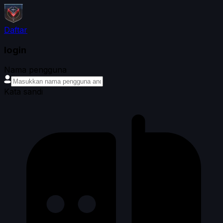
Daftar
login
Nama pengguna
Kata sandi