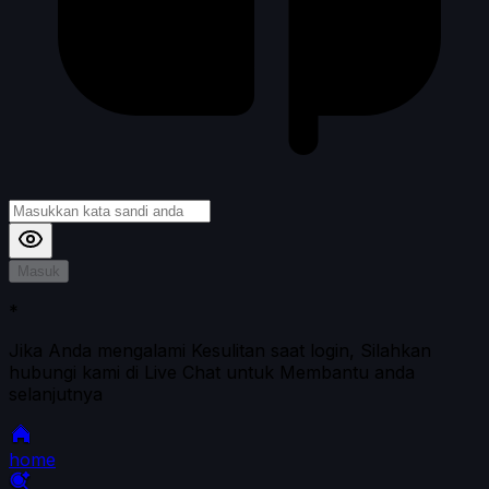
Masuk
*
Jika Anda mengalami Kesulitan saat login, Silahkan
hubungi kami di Live Chat untuk Membantu anda
selanjutnya
home