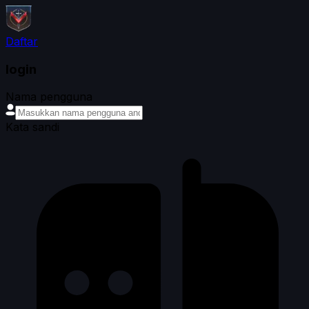
Daftar
login
Nama pengguna
Kata sandi