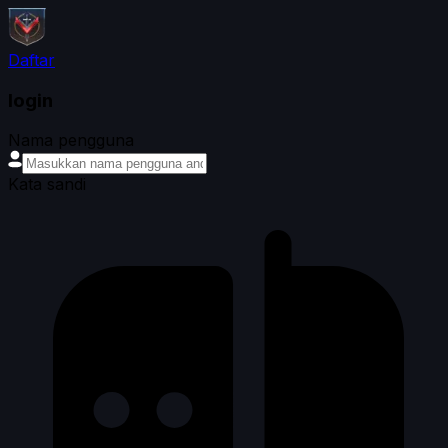
Daftar
login
Nama pengguna
Kata sandi