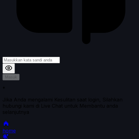
Masuk
*
Jika Anda mengalami Kesulitan saat login, Silahkan
hubungi kami di Live Chat untuk Membantu anda
selanjutnya
home