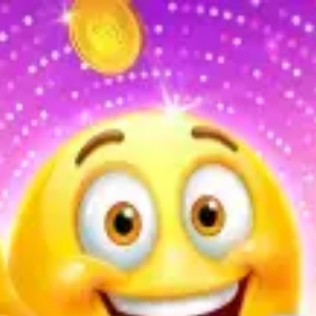
allet Dana OVO GoPay Bank
lah satu faktor penting bagi pemain togel dan slot onlin
 Dana, OVO, dan GoPay hingga transfer bank lokal. Dengan b
manan masing-masing tanpa perlu repot.
ictorytoto membuat proses deposit jadi jauh lebih cepat dan 
gera masuk ke akun permainan. Cara ini sangat cocok untu
aksi via e-wallet juga minim kesalahan karena semua dilakuk