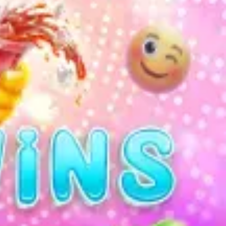
al. Dukungan beberapa bank besar membuat proses isi
us juga dibuat jelas, sehingga pemain tinggal mengikuti
a rekening, nomor e-wallet, serta riwayat transaksi
n withdraw juga bisa dipantau melalui menu akun, membuat
bilitas penuh bagi para pemain yang ingin bertransaksi
dah, dan aman, sehingga pemain bisa lebih fokus
iburan tetap terkendali dan tidak mengganggu keuangan