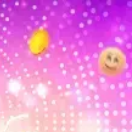
e. Karena itu, situs ini menyediakan beragam metode
anyaknya pilihan ini, pemain dari berbagai kalangan bisa
simpel. Cukup melalui aplikasi di HP, pemain bisa
k pemain yang ingin bermain spontan tanpa harus buka
an secara digital dan tercatat jelas.