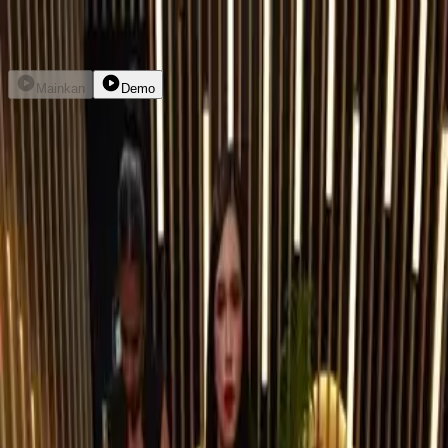
Daftar
Masuk
Mainkan
Demo
Dynasty Classic Blackjack 5
evolutiongaming
kembali
Victorytoto Deposit via
Ewallet Dana OVO GoPay
Bank
Victorytoto
memahami bahwa kemudahan transaksi
adalah salah satu faktor penting bagi pemain togel dan
slot online. Karena itu, situs ini menyediakan beragam
metode deposit yang praktis, mulai dari e-wallet populer
seperti Dana, OVO, dan GoPay hingga transfer bank
lokal. Dengan banyaknya pilihan ini, pemain dari