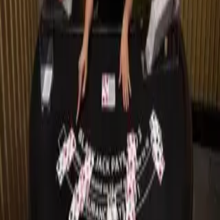
deposit di situs juga dibuat jelas, sehingga pemain tinggal
mengikuti instruksi yang tertera untuk menghindari
kesalahan nominal ataupun tujuan transfer.
Selain fokus pada kecepatan, Victorytoto juga
memperhatikan keamanan setiap transaksi yang
dilakukan member. Data rekening, nomor e-wallet, serta
riwayat transaksi diproteksi oleh sistem, sehingga tidak
mudah diakses pihak yang tidak berkepentingan.
Informasi status deposit dan withdraw juga bisa dipantau
melalui menu akun, membuat pemain merasa lebih
tenang karena semuanya tercatat dengan transparan.
Dengan kombinasi metode deposit
via ewallet
Dana,
OVO, GoPay, serta transfer bank, Victorytoto
menawarkan fleksibilitas penuh bagi para pemain yang
ingin bertransaksi secara praktis. Apa pun pilihan
metode yang digunakan, tujuan utamanya sama:
membuat proses isi saldo cepat, mudah, dan aman,