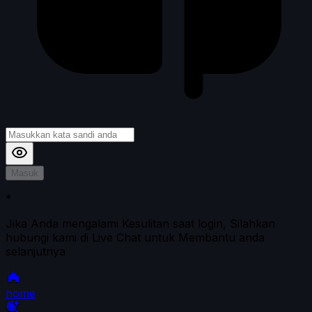
Masuk
*
Jika Anda mengalami Kesulitan saat login, Silahkan
hubungi kami di Live Chat untuk Membantu anda
selanjutnya
home