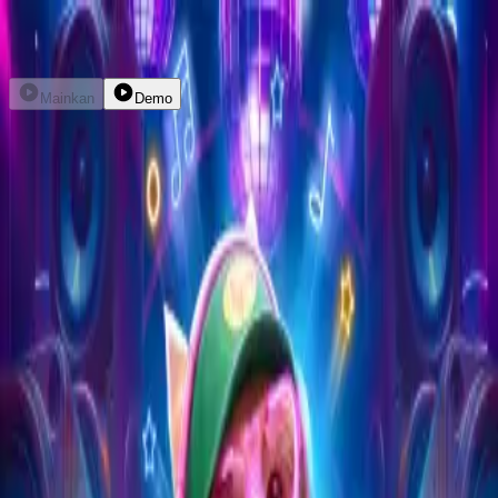
Daftar
Masuk
Mainkan
Demo
DJ Neko
fatpanda
kembali
Victorytoto Deposit via
Ewallet Dana OVO GoPay
Bank
Victorytoto
memahami bahwa kemudahan transaksi
adalah salah satu faktor penting bagi pemain togel dan
slot online. Karena itu, situs ini menyediakan beragam
metode deposit yang praktis, mulai dari e-wallet populer
seperti Dana, OVO, dan GoPay hingga transfer bank
lokal. Dengan banyaknya pilihan ini, pemain dari