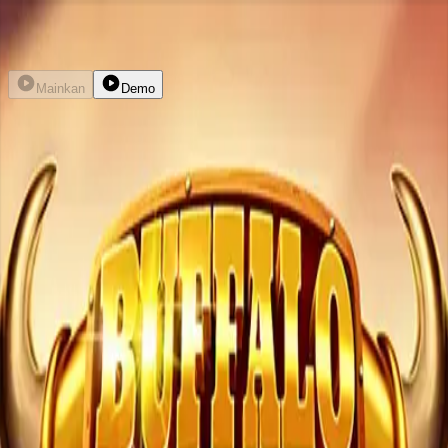
Daftar
Masuk
Mainkan
Demo
Buffalo Stack 'n' Sync
hacksaw
kembali
Victorytoto Deposit via
Ewallet Dana OVO GoPay
Bank
Victorytoto
memahami bahwa kemudahan transaksi
adalah salah satu faktor penting bagi pemain togel dan
slot online. Karena itu, situs ini menyediakan beragam
metode deposit yang praktis, mulai dari e-wallet populer
seperti Dana, OVO, dan GoPay hingga transfer bank
lokal. Dengan banyaknya pilihan ini, pemain dari