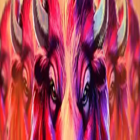
deposit di situs juga dibuat jelas, sehingga pemain tinggal
mengikuti instruksi yang tertera untuk menghindari
kesalahan nominal ataupun tujuan transfer.
Selain fokus pada kecepatan, Victorytoto juga
memperhatikan keamanan setiap transaksi yang
dilakukan member. Data rekening, nomor e-wallet, serta
riwayat transaksi diproteksi oleh sistem, sehingga tidak
mudah diakses pihak yang tidak berkepentingan.
Informasi status deposit dan withdraw juga bisa dipantau
melalui menu akun, membuat pemain merasa lebih
tenang karena semuanya tercatat dengan transparan.
Dengan kombinasi metode deposit
via ewallet
Dana,
OVO, GoPay, serta transfer bank, Victorytoto
menawarkan fleksibilitas penuh bagi para pemain yang
ingin bertransaksi secara praktis. Apa pun pilihan
metode yang digunakan, tujuan utamanya sama:
membuat proses isi saldo cepat, mudah, dan aman,