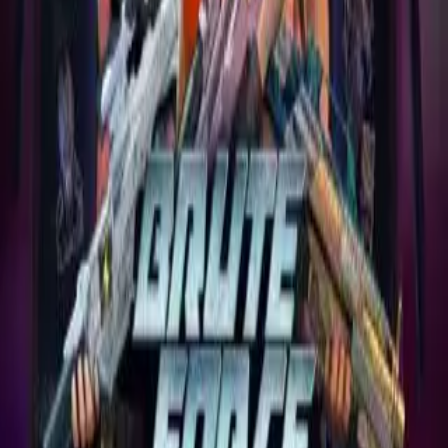
deposit di situs juga dibuat jelas, sehingga pemain tinggal
mengikuti instruksi yang tertera untuk menghindari
kesalahan nominal ataupun tujuan transfer.
Selain fokus pada kecepatan, Victorytoto juga
memperhatikan keamanan setiap transaksi yang
dilakukan member. Data rekening, nomor e-wallet, serta
riwayat transaksi diproteksi oleh sistem, sehingga tidak
mudah diakses pihak yang tidak berkepentingan.
Informasi status deposit dan withdraw juga bisa dipantau
melalui menu akun, membuat pemain merasa lebih
tenang karena semuanya tercatat dengan transparan.
Dengan kombinasi metode deposit
via ewallet
Dana,
OVO, GoPay, serta transfer bank, Victorytoto
menawarkan fleksibilitas penuh bagi para pemain yang
ingin bertransaksi secara praktis. Apa pun pilihan
metode yang digunakan, tujuan utamanya sama:
membuat proses isi saldo cepat, mudah, dan aman,