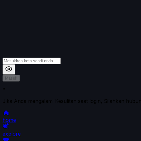
Masuk
*
Jika Anda mengalami Kesulitan saat login, Silahkan hubu
home
explore