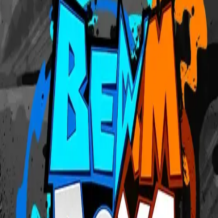
berbagai kalangan bisa menyesuaikan cara isi saldo
sesuai kebiasaan dan kenyamanan masing-masing tanpa
perlu repot.
Penggunaan e-wallet seperti Dana,
OVO, dan GoPay
di
Victorytoto membuat proses deposit jadi jauh lebih cepat
dan simpel. Cukup melalui aplikasi di HP, pemain bisa
mengirim dana dalam hitungan detik, lalu saldo akan
segera masuk ke akun permainan. Cara ini sangat cocok
untuk pemain yang ingin bermain spontan tanpa harus
buka mobile banking atau datang ke mesin ATM. Selain
itu, transaksi via e-wallet juga minim kesalahan karena
semua dilakukan secara digital dan tercatat jelas.
Bagi pemain yang lebih nyaman dengan metode klasik,
Victorytoto tetap menyediakan deposit via transfer bank
lokal. Dukungan beberapa bank besar membuat proses
isi saldo terasa familiar dan aman untuk yang sudah
terbiasa dengan internet banking atau m-banking. Form