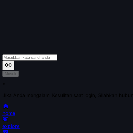
Masuk
*
Jika Anda mengalami Kesulitan saat login, Silahkan hubu
home
explore