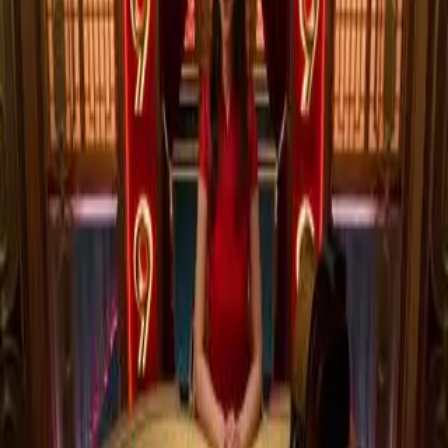
berbagai kalangan bisa menyesuaikan cara isi saldo
sesuai kebiasaan dan kenyamanan masing-masing tanpa
perlu repot.
Penggunaan e-wallet seperti Dana,
OVO, dan GoPay
di
Victorytoto membuat proses deposit jadi jauh lebih cepat
dan simpel. Cukup melalui aplikasi di HP, pemain bisa
mengirim dana dalam hitungan detik, lalu saldo akan
segera masuk ke akun permainan. Cara ini sangat cocok
untuk pemain yang ingin bermain spontan tanpa harus
buka mobile banking atau datang ke mesin ATM. Selain
itu, transaksi via e-wallet juga minim kesalahan karena
semua dilakukan secara digital dan tercatat jelas.
Bagi pemain yang lebih nyaman dengan metode klasik,
Victorytoto tetap menyediakan deposit via transfer bank
lokal. Dukungan beberapa bank besar membuat proses
isi saldo terasa familiar dan aman untuk yang sudah
terbiasa dengan internet banking atau m-banking. Form