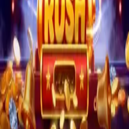
deposit di situs juga dibuat jelas, sehingga pemain tinggal
mengikuti instruksi yang tertera untuk menghindari
kesalahan nominal ataupun tujuan transfer.
Selain fokus pada kecepatan, Victorytoto juga
memperhatikan keamanan setiap transaksi yang
dilakukan member. Data rekening, nomor e-wallet, serta
riwayat transaksi diproteksi oleh sistem, sehingga tidak
mudah diakses pihak yang tidak berkepentingan.
Informasi status deposit dan withdraw juga bisa dipantau
melalui menu akun, membuat pemain merasa lebih
tenang karena semuanya tercatat dengan transparan.
Dengan kombinasi metode deposit
via ewallet
Dana,
OVO, GoPay, serta transfer bank, Victorytoto
menawarkan fleksibilitas penuh bagi para pemain yang
ingin bertransaksi secara praktis. Apa pun pilihan
metode yang digunakan, tujuan utamanya sama:
membuat proses isi saldo cepat, mudah, dan aman,